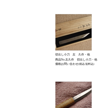
切出し小刀 左 久作・他
商品No.左久作 切出し小刀・他
価格お問い合わせ
(税込/送料込)