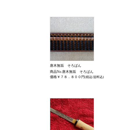
唐木無垢 そろばん
商品No.唐木無垢 そろばん
価格￥７８．８００円
(税込/送料込)