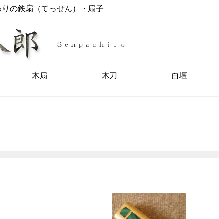
わりの鉄扇（てっせん）・扇子
木扇
木刀
白壇