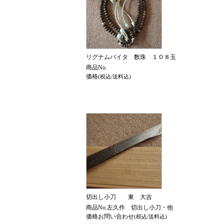
リグナムバイタ 数珠 １０８玉
商品No.
価格
(税込/送料込)
切出し小刀 東 大吉
商品No.左久作 切出し小刀・他
価格お問い合わせ
(税込/送料込)