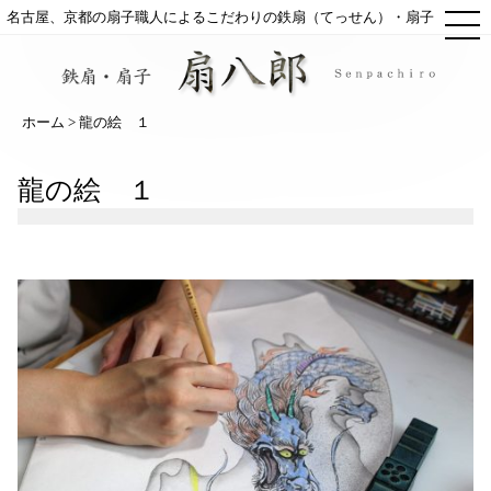
ME
名古屋、京都の扇子職人によるこだわりの鉄扇（てっせん）・扇子
ホーム
> 龍の絵 １
龍の絵 １