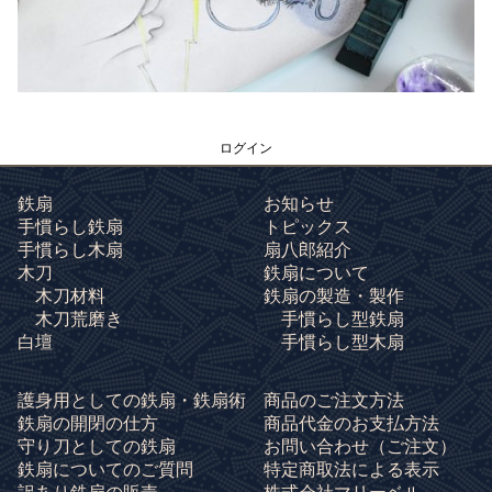
ログイン
鉄扇
お知らせ
手慣らし鉄扇
トピックス
手慣らし木扇
扇八郎紹介
木刀
鉄扇について
木刀材料
鉄扇の製造・製作
木刀荒磨き
手慣らし型鉄扇
白壇
手慣らし型木扇
護身用としての鉄扇・鉄扇術
商品のご注文方法
鉄扇の開閉の仕方
商品代金のお支払方法
守り刀としての鉄扇
お問い合わせ
（ご注文）
鉄扇についてのご質問
特定商取法による表示