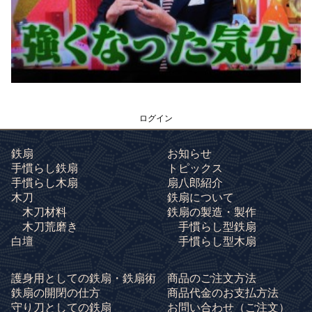
ログイン
鉄扇
お知らせ
手慣らし鉄扇
トピックス
手慣らし木扇
扇八郎紹介
木刀
鉄扇について
木刀材料
鉄扇の製造・製作
木刀荒磨き
手慣らし型鉄扇
白壇
手慣らし型木扇
護身用としての鉄扇・鉄扇術
商品のご注文方法
鉄扇の開閉の仕方
商品代金のお支払方法
守り刀としての鉄扇
お問い合わせ
（ご注文）