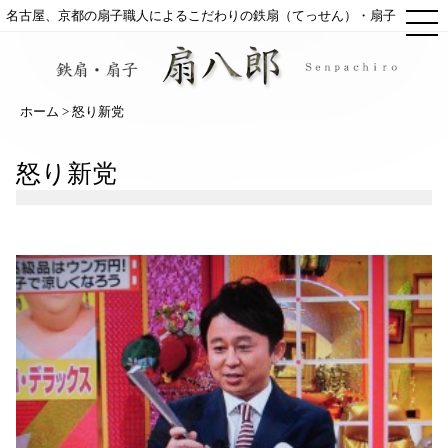
ME
名古屋、京都の扇子職人によるこだわりの鉄扇（てっせん）・扇子
ホーム
> 怒り新党
怒り新党