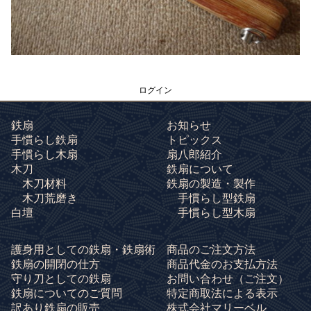
ログイン
鉄扇
お知らせ
手慣らし鉄扇
トピックス
手慣らし木扇
扇八郎紹介
木刀
鉄扇について
木刀材料
鉄扇の製造・製作
木刀荒磨き
手慣らし型鉄扇
白壇
手慣らし型木扇
護身用としての鉄扇・鉄扇術
商品のご注文方法
鉄扇の開閉の仕方
商品代金のお支払方法
守り刀としての鉄扇
お問い合わせ
（ご注文）
鉄扇についてのご質問
特定商取法による表示
訳あり鉄扇の販売
株式会社マリーベル