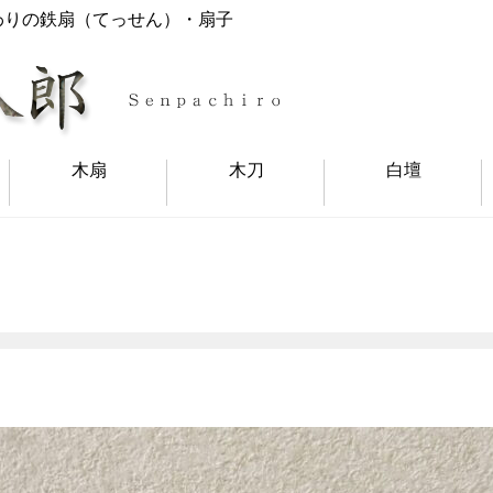
わりの鉄扇（てっせん）・扇子
木扇
木刀
白壇