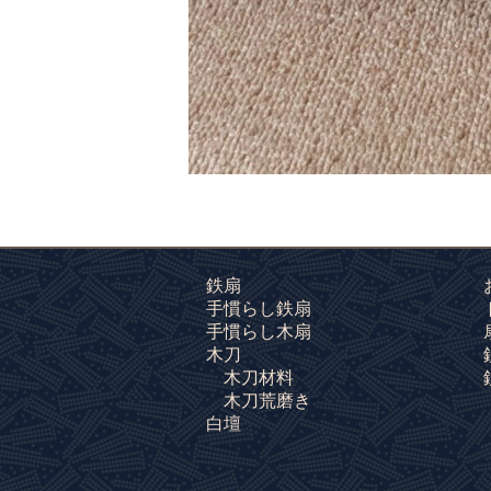
鉄扇
手慣らし鉄扇
手慣らし木扇
木刀
木刀材料
木刀荒磨き
白壇