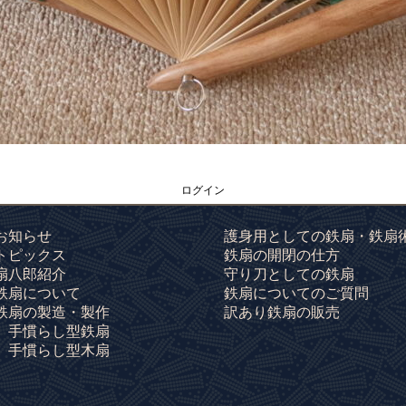
ログイン
お知らせ
護身用としての鉄扇・鉄扇
トピックス
鉄扇の開閉の仕方
扇八郎紹介
守り刀としての鉄扇
鉄扇について
鉄扇についてのご質問
鉄扇の製造・製作
訳あり鉄扇の販売
手慣らし型鉄扇
手慣らし型木扇