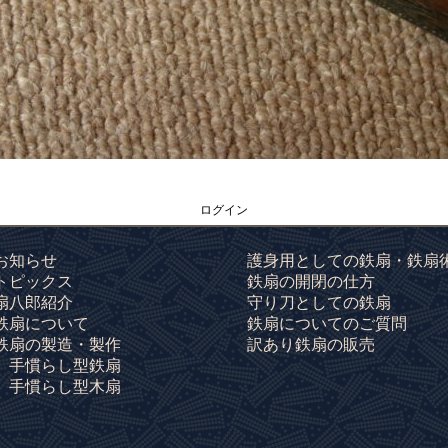
ログイン
お知らせ
護身用としての鉄扇・鉄扇
トピックス
鉄扇の開閉の仕方
扇八郎紹介
守り刀としての鉄扇
鉄扇について
鉄扇についてのご質問
鉄扇の製造・製作
訳あり鉄扇の販売
手慣らし型鉄扇
手慣らし型木扇