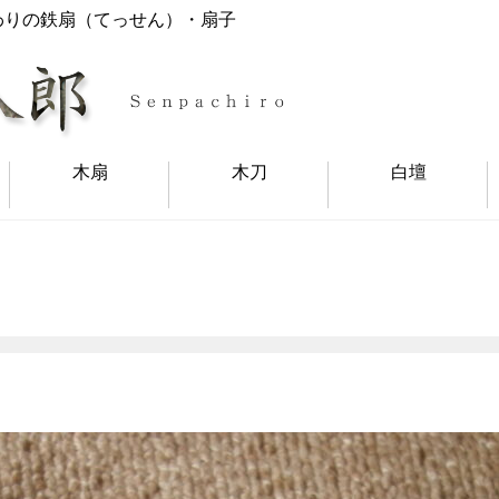
わりの鉄扇（てっせん）・扇子
木扇
木刀
白壇