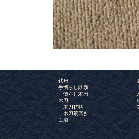
鉄扇
手慣らし鉄扇
手慣らし木扇
木刀
木刀材料
木刀荒磨き
白壇