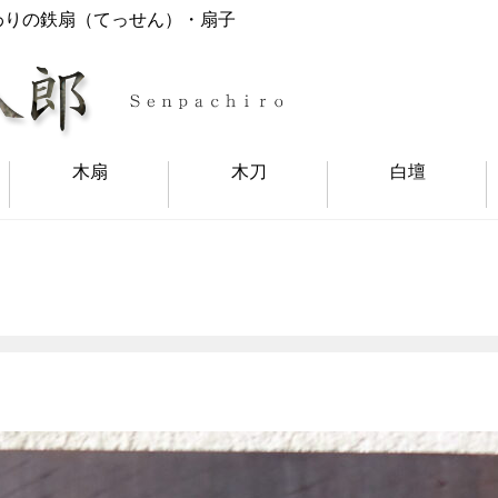
わりの鉄扇（てっせん）・扇子
木扇
木刀
白壇