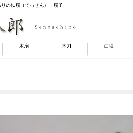
わりの鉄扇（てっせん）・扇子
木扇
木刀
白壇