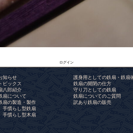
ログイン
お知らせ
護身用としての鉄扇・鉄扇
トピックス
鉄扇の開閉の仕方
扇八郎紹介
守り刀としての鉄扇
鉄扇について
鉄扇についてのご質問
鉄扇の製造・製作
訳あり鉄扇の販売
手慣らし型鉄扇
手慣らし型木扇