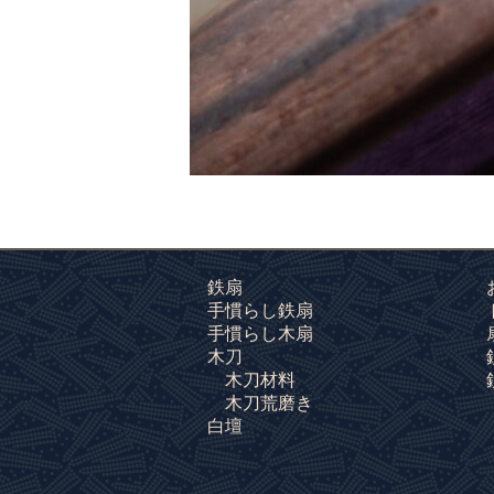
鉄扇
手慣らし鉄扇
手慣らし木扇
木刀
木刀材料
木刀荒磨き
白壇