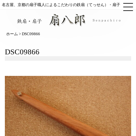
ME
名古屋、京都の扇子職人によるこだわりの鉄扇（てっせん）・扇子
ホーム
> DSC09866
DSC09866