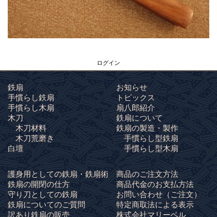
ログイン
鉄扇
お知らせ
手慣らし鉄扇
トピックス
手慣らし木扇
扇八郎紹介
木刀
鉄扇について
木刀材料
鉄扇の製造・製作
木刀荒磨き
手慣らし型鉄扇
白壇
手慣らし型木扇
護身用としての鉄扇・鉄扇術
商品のご注文方法
鉄扇の開閉の仕方
商品代金のお支払方法
守り刀としての鉄扇
お問い合わせ
（ご注文）
鉄扇についてのご質問
特定商取法による表示
訳あり鉄扇の販売
株式会社マリーベル