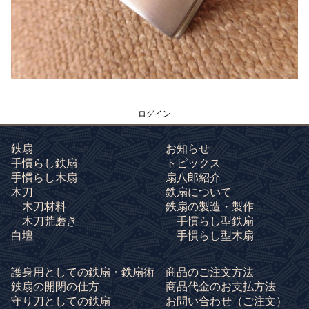
ログイン
鉄扇
お知らせ
手慣らし鉄扇
トピックス
手慣らし木扇
扇八郎紹介
木刀
鉄扇について
木刀材料
鉄扇の製造・製作
木刀荒磨き
手慣らし型鉄扇
白壇
手慣らし型木扇
護身用としての鉄扇・鉄扇術
商品のご注文方法
鉄扇の開閉の仕方
商品代金のお支払方法
守り刀としての鉄扇
お問い合わせ
（ご注文）