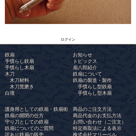
ログイン
鉄扇
お知らせ
手慣らし鉄扇
トピックス
手慣らし木扇
扇八郎紹介
木刀
鉄扇について
木刀材料
鉄扇の製造・製作
木刀荒磨き
手慣らし型鉄扇
白壇
手慣らし型木扇
護身用としての鉄扇・鉄扇術
商品のご注文方法
鉄扇の開閉の仕方
商品代金のお支払方法
守り刀としての鉄扇
お問い合わせ
（ご注文）
鉄扇についてのご質問
特定商取法による表示
訳あり鉄扇の販売
株式会社マリーベル