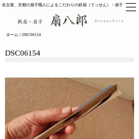
ME
名古屋、京都の扇子職人によるこだわりの鉄扇（てっせん）・扇子
ホーム
> DSC06154
DSC06154